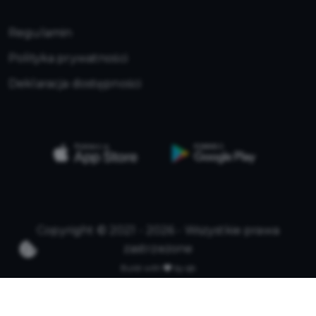
Regulamin
Polityka prywatności
Deklaracja dostępności
Copyright © 2021 - 2026 - Wszystkie prawa
zastrzeżone
Build with
by qb