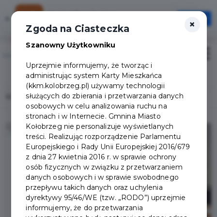
Karta Mieszkańca
×
Otwórz
×
Szybciej, wygodniej, zawsze pod ręką
Zgoda na Ciasteczka
Szanowny Użytkowniku
Otwór
Uprzejmie informujemy, że tworząc i
Logowanie/Rejestracja
administrując system Karty Mieszkańca
(kkm.kolobrzeg.pl) używamy technologii
służących do zbierania i przetwarzania danych
Home
Lista aktualności
Nowi Partnerzy KKM
osobowych w celu analizowania ruchu na
stronach i w Internecie. Gmnina Miasto
Kołobrzeg nie personalizuje wyświetlanych
treści. Realizując rozporządzenie Parlamentu
Europejskiego i Rady Unii Europejskiej 2016/679
z dnia 27 kwietnia 2016 r. w sprawie ochrony
osób fizycznych w związku z przetwarzaniem
danych osobowych i w sprawie swobodnego
przepływu takich danych oraz uchylenia
dyrektywy 95/46/WE (tzw. „RODO”) uprzejmie
informujemy, że do przetwarzania