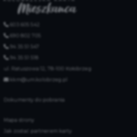
603 605 542
690 802 705
94 35 51 547
94 35 51 518
ul. Ratuszowa 12, 78-100 Kołobrzeg
kkm@um.kolobrzeg.pl
Dokumenty do pobrania
Mapa strony
Jak zostać partnerem karty