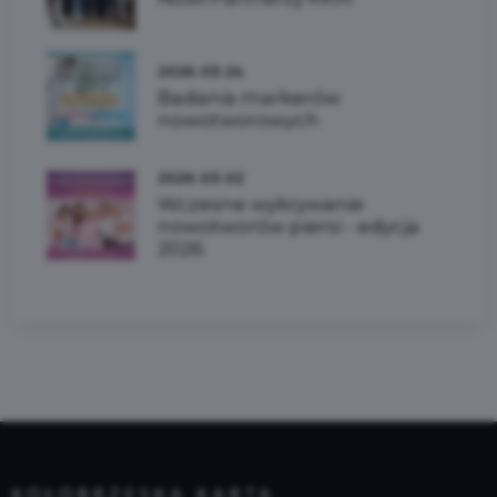
2026-03-24
Badania markerów
nowotworowych
2026-03-02
Wczesne wykrywanie
nowotworów piersi - edycja
2026