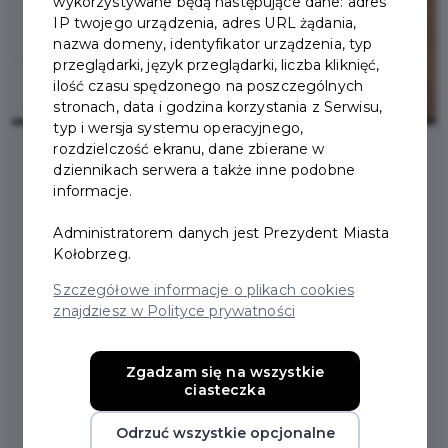
wykorzystywane będą następujące dane: adres
IP twojego urządzenia, adres URL żądania,
nazwa domeny, identyfikator urządzenia, typ
przeglądarki, język przeglądarki, liczba kliknięć,
ilość czasu spędzonego na poszczególnych
stronach, data i godzina korzystania z Serwisu,
typ i wersja systemu operacyjnego,
rozdzielczość ekranu, dane zbierane w
dziennikach serwera a także inne podobne
2025-06-04
informacje.
Administratorem danych jest Prezydent Miasta
NOWI PARTNERZY KKM
Kołobrzeg.
Szczegółowe informacje o plikach cookies
znajdziesz w Polityce prywatności
Nowi Partnerzy w programie Kołobrzeska Karta
Mieszkańca! Nasza karta to nie tylko symbol lokalnej
tożsamości, ale też realne korzyści. Dzięki współpracy
Zgadzam się na wszystkie
z kolejnymi firmami lista miejsc, w których
ciasteczka
mieszkańcy Kołobrzegu mogą korzystać ze zniżek i
Odrzuć wszystkie opcjonalne
bonusów, stale się powiększa! Witamy na pokładzie: