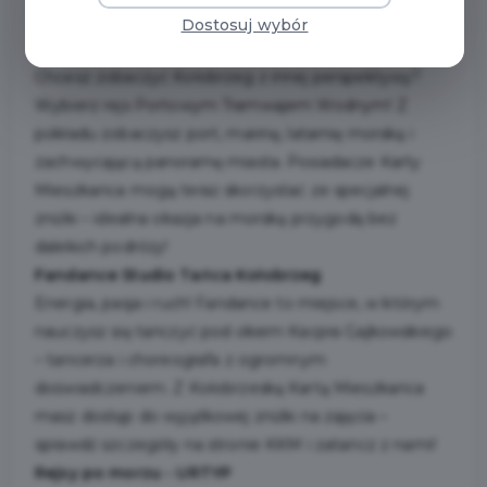
Water Peace - Portowy Tramwaj Wodny
Dostosuj wybór
Kołobrzeg
Chcesz zobaczyć Kołobrzeg z innej perspektywy?
Wybierz rejs Portowym Tramwajem Wodnym! Z
pokładu zobaczysz port, marinę, latarnię morską i
zachwycającą panoramę miasta. Posiadacze Karty
Mieszkańca mogą teraz skorzystać ze specjalnej
zniżki – idealna okazja na morską przygodę bez
dalekich podróży!
Fandance Studio Tańca Kołobrzeg
Energia, pasja i ruch! Fandance to miejsce, w którym
nauczysz się tańczyć pod okiem Kacpra Gajkowskiego
– tancerza i choreografa z ogromnym
doświadczeniem. Z Kołobrzeską Kartą Mieszkańca
masz dostęp do wyjątkowej zniżki na zajęcia –
sprawdź szczegóły na stronie KKM i zatańcz z nami!
Rejsy po morzu - URTYP