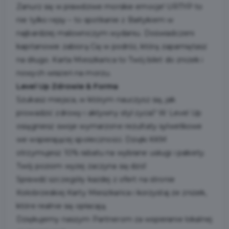
Zanurz się w prawdziwe morskie emocje! URTYP to
nie tylko rejsy – to spotkanie z Bałtykiem w
najbardziej malowniczym wydaniu. Doświadczeni
kapitanowie zabiorą Cię w podróż, którą zapamiętasz
na długo. Karta Mieszkańca to Twój bilet do zniżek i
nowych wrażeń na morzu.
Level Up Zdrowie & Forma
Szukasz miejsca, w którym nauczysz się, jak
prowadzić zdrowy i aktywny styl życia? W Level Up
osiągniesz swoje wymarzone rezultaty sylwetkowe
we wspierającej społeczności. Dzięki KKM
otrzymujesz 10% rabatu na wybrane usługi i pakiety.
Twój poziom wyżej zaczyna się dziś!
Sprawdź szczegóły każdej z ofert na stronie
Kołobrzeskiej Karty Mieszkańca i korzystaj ze zniżek,
które realnie się opłacają.
Dziękujemy naszym Partnerom za wspieranie lokalnej