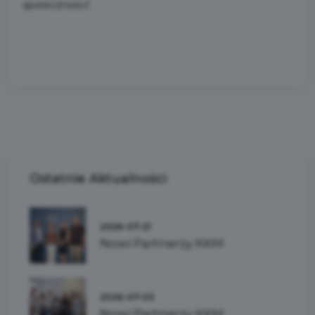
społeczności!
Ostatnie
Aktualności
2026-07-21
Nowi Partnerzy KKM
2026-07-03
Nowi Partnerzy KKM