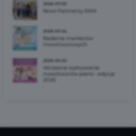
2026-07-03
Nowi Partnerzy KKM
2026-03-24
Badania markerów
nowotworowych
2026-03-02
Wczesne wykrywanie
nowotworów piersi - edycja
2026