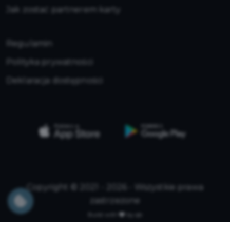
Jak zostać partnerem karty
Regulamin
Polityka prywatności
Deklaracja dostępności
Copyright © 2021 - 2026 - Wszystkie prawa
zastrzeżone
Build with
by qb