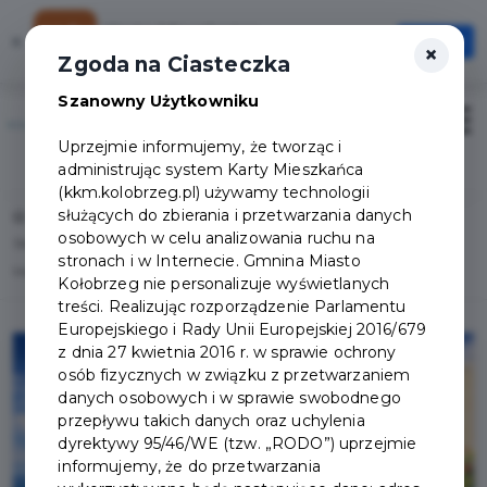
Karta Mieszkańca
×
Otwórz
×
Szybciej, wygodniej, zawsze pod ręką
Zgoda na Ciasteczka
Szanowny Użytkowniku
Otwór
Uprzejmie informujemy, że tworząc i
Logowanie/Rejestracja
administrując system Karty Mieszkańca
(kkm.kolobrzeg.pl) używamy technologii
służących do zbierania i przetwarzania danych
Home
Lista aktualności
osobowych w celu analizowania ruchu na
Sterylizacja kotów właścicielskich w ramach Kołobrzeskiej Karty
stronach i w Internecie. Gmnina Miasto
Mieszkańca
Kołobrzeg nie personalizuje wyświetlanych
treści. Realizując rozporządzenie Parlamentu
Europejskiego i Rady Unii Europejskiej 2016/679
z dnia 27 kwietnia 2016 r. w sprawie ochrony
osób fizycznych w związku z przetwarzaniem
danych osobowych i w sprawie swobodnego
przepływu takich danych oraz uchylenia
dyrektywy 95/46/WE (tzw. „RODO”) uprzejmie
informujemy, że do przetwarzania