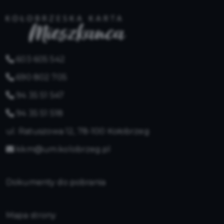
603 605 542
690 802 705
94 35 51 547
94 35 51 518
ul. Ratuszowa 12, 78-100 Kołobrzeg
kkm@um.kolobrzeg.pl
Dokumenty do pobrania
Mapa strony