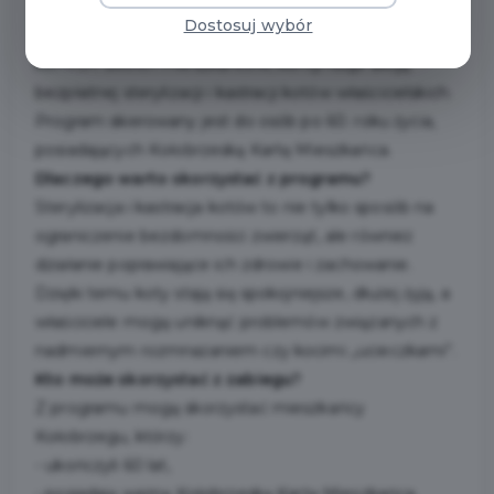
Dostosuj wybór
Miasto Kołobrzeg, dbając o dobro zwierząt oraz
komfort swoich mieszkańców, kontynuuje akcję
bezpłatnej sterylizacji i kastracji kotów właścicielskich.
Program skierowany jest do osób po 60. roku życia,
posiadających Kołobrzeską Kartę Mieszkańca.
Dlaczego warto skorzystać z programu?
Sterylizacja i kastracja kotów to nie tylko sposób na
ograniczenie bezdomności zwierząt, ale również
działanie poprawiające ich zdrowie i zachowanie.
Dzięki temu koty stają się spokojniejsze, dłużej żyją, a
właściciele mogą uniknąć problemów związanych z
nadmiernym rozmnażaniem czy kocimi „ucieczkami”.
Kto może skorzystać z zabiegu?
Z programu mogą skorzystać mieszkańcy
Kołobrzegu, którzy:
- ukończyli 60 lat,
- posiadają ważną Kołobrzeską Kartę Mieszkańca,