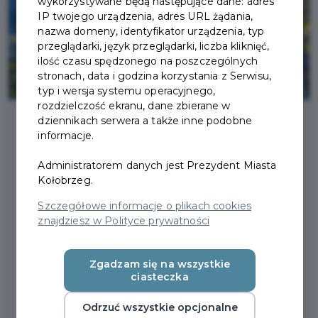
wykorzystywane będą następujące dane: adres
IP twojego urządzenia, adres URL żądania,
nazwa domeny, identyfikator urządzenia, typ
przeglądarki, język przeglądarki, liczba kliknięć,
ilość czasu spędzonego na poszczególnych
stronach, data i godzina korzystania z Serwisu,
typ i wersja systemu operacyjnego,
rozdzielczość ekranu, dane zbierane w
dziennikach serwera a także inne podobne
informacje.
2026-02-02
Administratorem danych jest Prezydent Miasta
Kołobrzeg.
STERYLIZACJA KOTÓW
Szczegółowe informacje o plikach cookies
WŁAŚCICIELSKICH W
znajdziesz w Polityce prywatności
RAMACH
Zgadzam się na wszystkie
KOŁOBRZESKIEJ KARTY
ciasteczka
MIESZKAŃCA
Odrzuć wszystkie opcjonalne