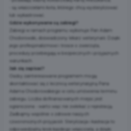
- są właścicielami kota, którego chcą wysterylizować
lub wykastrować.
Gdzie wykonywane są zabiegi?
Zabiegi w ramach programu wykonuje Pan Adam
Chodorowski, doświadczony lekarz weterynarii. Dzięki
jego profesjonalizmowi i trosce o zwierzęta,
procedury przebiegają w bezpiecznych i przyjaznych
warunkach.
Jak się zapisać?
Osoby zainteresowane programem mogą
skontaktować się z lecznicą weterynaryjną Pana
Adama Chodorowskiego w celu umówienia terminu
zabiegu. Liczba dofinansowanych miejsc jest
ograniczona - warto więc nie zwlekać z rejestracją.
Zadbajmy wspólnie o zdrowie naszych
czworonożnych przyjaciół. Sterylizacja i kastracja to
odpowiedzialny krok każdego właściciela, a dzięki