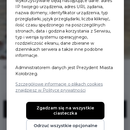
wykorzystywane będą następujące dane: adres
IP twojego urządzenia, adres URL żądania,
nazwa domeny, identyfikator urządzenia, typ
przeglądarki, język przeglądarki, liczba kliknięć,
ilość czasu spędzonego na poszczególnych
stronach, data i godzina korzystania z Serwisu,
typ i wersja systemu operacyjnego,
rozdzielczość ekranu, dane zbierane w
dziennikach serwera a także inne podobne
informacje.
Home
Oferty
ARONA
Administratorem danych jest Prezydent Miasta
Kołobrzeg.
Szczegółowe informacje o plikach cookies
znajdziesz w Polityce prywatności
Zgadzam się na wszystkie
ZNIŻKI
ciasteczka
Odrzuć wszystkie opcjonalne