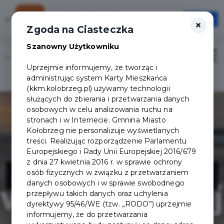
Karta Mieszkańca
×
Otwórz
×
Szybciej, wygodniej, zawsze pod ręką
Zgoda na Ciasteczka
Szanowny Użytkowniku
Otwór
Uprzejmie informujemy, że tworząc i
Logowanie/Rejestracja
administrując system Karty Mieszkańca
(kkm.kolobrzeg.pl) używamy technologii
służących do zbierania i przetwarzania danych
osobowych w celu analizowania ruchu na
stronach i w Internecie. Gmnina Miasto
Kołobrzeg nie personalizuje wyświetlanych
treści. Realizując rozporządzenie Parlamentu
Europejskiego i Rady Unii Europejskiej 2016/679
z dnia 27 kwietnia 2016 r. w sprawie ochrony
ARONA
osób fizycznych w związku z przetwarzaniem
danych osobowych i w sprawie swobodnego
przepływu takich danych oraz uchylenia
dyrektywy 95/46/WE (tzw. „RODO”) uprzejmie
informujemy, że do przetwarzania