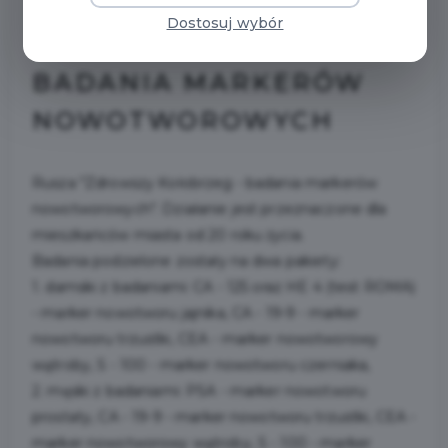
2026-03-24
Dostosuj wybór
BADANIA MARKERÓW
NOWOTWOROWYCH
Rusza "Zdrowszy Kołobrzeg - badania markerów
nowotworowych". Działanie jest przeznaczone dla
mieszkańców miasta od 20 roku życia.
Badania podzielone zostały na dwa pakiety:
1. damski z badaniami: CA - 125 oraz HE 4 (test ROMA)
- marker nowotworu jajnika, CA - 19-9 - marker
nowotworu trzustki, CEA - marker nowotworowy
wątroby, S - 100 - marker nowotworu czerniaka,
2. męski z badaniami: PSA - marker nowotworu
prostaty, CA - 19-9 - marker nowotworu trzustki, CEA -
marker nowotworowy wątroby, S - 100 - marker