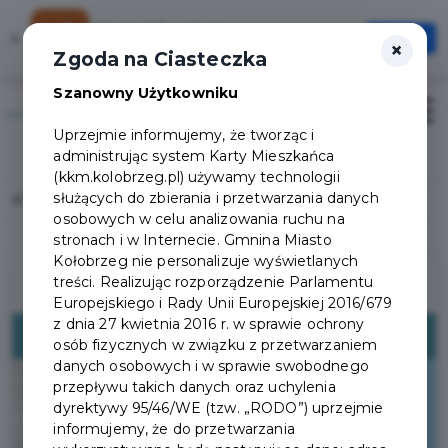
Karta Mieszkańca
×
Otwórz
×
Szybciej, wygodniej, zawsze pod ręką
Zgoda na Ciasteczka
Szanowny Użytkowniku
Otwór
Uprzejmie informujemy, że tworząc i
Logowanie/Rejestracja
administrując system Karty Mieszkańca
(kkm.kolobrzeg.pl) używamy technologii
służących do zbierania i przetwarzania danych
Home
Lista aktualności
Badania markerów nowotworowych
osobowych w celu analizowania ruchu na
stronach i w Internecie. Gmnina Miasto
Kołobrzeg nie personalizuje wyświetlanych
treści. Realizując rozporządzenie Parlamentu
Europejskiego i Rady Unii Europejskiej 2016/679
z dnia 27 kwietnia 2016 r. w sprawie ochrony
osób fizycznych w związku z przetwarzaniem
danych osobowych i w sprawie swobodnego
przepływu takich danych oraz uchylenia
dyrektywy 95/46/WE (tzw. „RODO”) uprzejmie
informujemy, że do przetwarzania