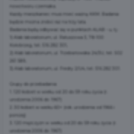
nowotworu czerniaka.
Każdy mieszkaniec musi mieć ważną KKM. Badania
będzie można zrobić raz na trzy lata.
Badania będą odbywać się w punktach ALAB - u, tj.:
1) Alab laboratorium, ul. Ratuszowa 3, 78-100
Kołobrzeg, tel.: 516 282 301,
2) Alab laboratorium, ul. Trzebiatowska 24/3U, tel.: 502
261 589,
3) Alab laboratorium, ul. Fredry 2/U4, tel.: 516 282 301.
Grupy do przebadania:
1. 120 kobiet w wieku od 20 do 59 roku życia (r.
urodzenia 2006 do 1967)
2. 30 kobiet w wieku 60+ (rok. urodzenia od 1966 i
poniżej)
3. 120 mężczyzn w wieku od 20 do 59 roku życia (r.
urodzenia 2006 do 1967)