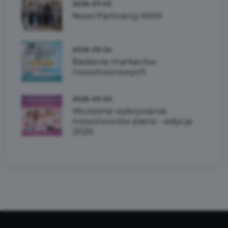
2026-07-03
Nowi Partnerzy KKM
2026-03-24
Badania markerów
nowotworowych
2026-03-02
Wczesne wykrywanie
nowotworów piersi - edycja
2026