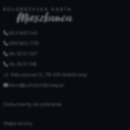
603 605 542
690 802 705
94 35 51 547
94 35 51 518
ul. Ratuszowa 12, 78-100 Kołobrzeg
kkm@um.kolobrzeg.pl
Dokumenty do pobrania
Mapa strony