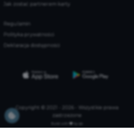
Jak zostać partnerem karty
Regulamin
Polityka prywatności
Deklaracja dostępności
Copyright © 2021 - 2026 - Wszystkie prawa
zastrzeżone
Build with
by qb