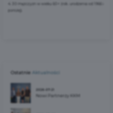
4. 30 mężczyzn w wieku 60+ (rok. urodzenia od 1966 i
poniżej).
Ostatnie
Aktualności
2026-07-21
Nowi Partnerzy KKM