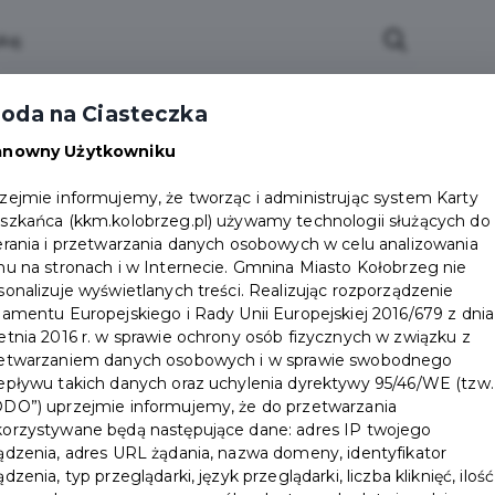
oda na Ciasteczka
ktualności
Partnerzy
Zostań Partnerem
Do
anowny Użytkowniku
zejmie informujemy, że tworząc i administrując system Karty
szkańca (kkm.kolobrzeg.pl) używamy technologii służących do
etwarzania wszelkich informacji o charakterze danych osobowyc
erania i przetwarzania danych osobowych w celu analizowania
wadzonego pod domeną kkm.kolobrzeg.pl (zwanego dalej „Ser
hu na stronach i w Internecie. Gmnina Miasto Kołobrzeg nie
iasta Kołobrzeg, ul. Ratuszowa 13, 78-100 Kołobrzeg, tel. 94 
sonalizuje wyświetlanych treści. Realizując rozporządzenie
 z którym kontakt jest możliwy poprzez e-mail: iod@um.kolobrze
lamentu Europejskiego i Rady Unii Europejskiej 2016/679 z dnia
etnia 2016 r. w sprawie ochrony osób fizycznych w związku z
etwarzaniem danych osobowych i w sprawie swobodnego
wolne jednak niezbędne dla realizacji celów:
epływu takich danych oraz uchylenia dyrektywy 95/46/WE (tzw.
ską Kartą Mieszkańca przez Administratora danych oraz 
DO”) uprzejmie informujemy, że do przetwarzania
it. b – umowa, ogólnego rozporządzenia o ochronie danyc
orzystywane będą następujące dane: adres IP twojego
 Mieszkańca, złożenia zamówienia, zawarcia i realizacji u
ądzenia, adres URL żądania, nazwa domeny, identyfikator
ądzenia, typ przeglądarki, język przeglądarki, liczba kliknięć, ilość
a 27 kwietnia 2016r – zawarcie i wykonywanie umowy);