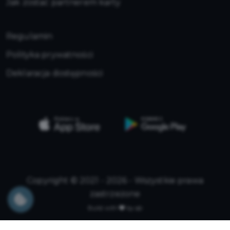
Jak zostać partnerem karty
Regulamin
Polityka prywatności
Deklaracja dostępności
Copyright © 2021 - 2026 - Wszystkie prawa
zastrzeżone
Build with
by qb