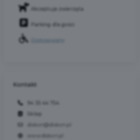
Akceptuje zwierzęta
Parking dla gości
Dostosowany
Kontakt
94 35 44 754
Sklep
diskon@diskon.pl
www.diskon.pl