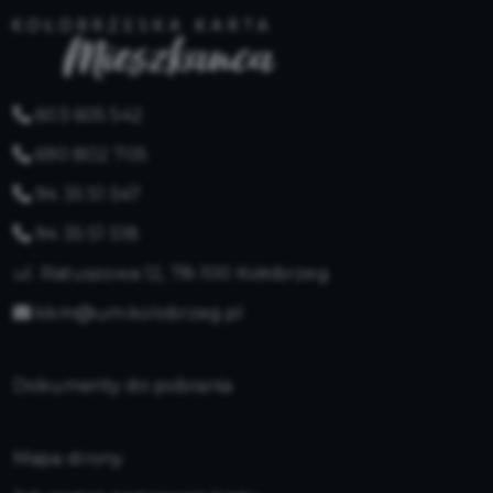
603 605 542
690 802 705
94 35 51 547
94 35 51 518
ul. Ratuszowa 12, 78-100 Kołobrzeg
kkm@um.kolobrzeg.pl
Dokumenty do pobrania
Mapa strony