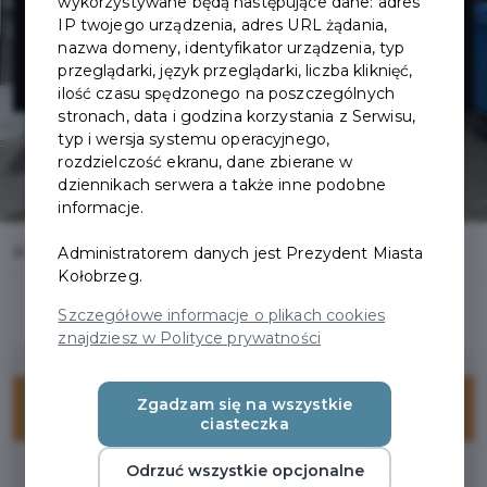
LAPTOPÓW I
wykorzystywane będą następujące dane: adres
IP twojego urządzenia, adres URL żądania,
nazwa domeny, identyfikator urządzenia, typ
KOMPUTERÓW
przeglądarki, język przeglądarki, liczba kliknięć,
ilość czasu spędzonego na poszczególnych
stronach, data i godzina korzystania z Serwisu,
typ i wersja systemu operacyjnego,
rozdzielczość ekranu, dane zbierane w
dziennikach serwera a także inne podobne
informacje.
Home
Oferty
DISCON SERWIS LAPTOPÓW I KOMPUTERÓW
Administratorem danych jest Prezydent Miasta
Kołobrzeg.
Szczegółowe informacje o plikach cookies
znajdziesz w Polityce prywatności
Zgadzam się na wszystkie
ZNIŻKI
ciasteczka
Odrzuć wszystkie opcjonalne