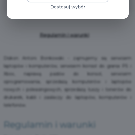
zniżka 10%
Dostosuj wybór
Regulamin i warunki
Diskon Antoni Bonkowski - zajmujemy się serwisem
laptopów i komputerów, serwisem konsol do grania PS i
Xbox, naprawą padów do konsol, serwisem
oprogramowania, sprzedażą komputerów i laptopów
nowych i poleasingowych, sprzedażą tuszy i tonerów do
drukarek, kabli i zasilaczy do laptopów, komputerów i
telefonów.
Regulamin i warunki