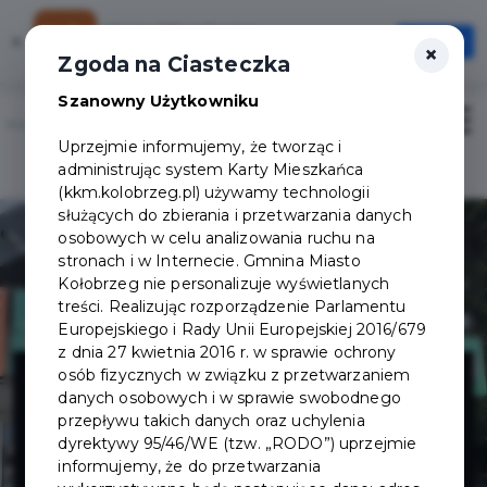
Karta Mieszkańca
×
Otwórz
×
Szybciej, wygodniej, zawsze pod ręką
Zgoda na Ciasteczka
Szanowny Użytkowniku
Otwór
Uprzejmie informujemy, że tworząc i
Logowanie/Rejestracja
administrując system Karty Mieszkańca
(kkm.kolobrzeg.pl) używamy technologii
służących do zbierania i przetwarzania danych
osobowych w celu analizowania ruchu na
stronach i w Internecie. Gmnina Miasto
Kołobrzeg nie personalizuje wyświetlanych
treści. Realizując rozporządzenie Parlamentu
Europejskiego i Rady Unii Europejskiej 2016/679
z dnia 27 kwietnia 2016 r. w sprawie ochrony
DISCON
osób fizycznych w związku z przetwarzaniem
danych osobowych i w sprawie swobodnego
przepływu takich danych oraz uchylenia
SERWIS
dyrektywy 95/46/WE (tzw. „RODO”) uprzejmie
informujemy, że do przetwarzania