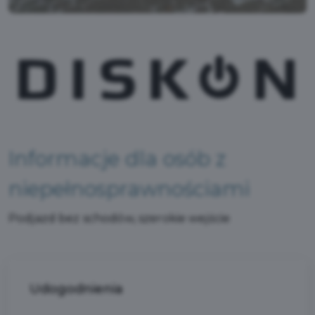
Informacje dla osób z
niepełnosprawnościami
Podjazd bez schodów, szerokie wejście
Udogodnienia