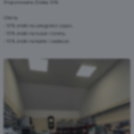
Proponowana Zniżka 10%
Oferta
- 10% zniżki na usługi bez części,
- 10% zniżki na tusze i tonery,
- 10% zniżki na kable i zasilacze.