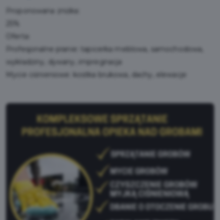
Proponowana zniżka:
25%
Oferta:
Profesjonalne pranie: tapicerka meblowa, samochodowa,
wykładziny, dywany, impregnacja
Mycie ciśnieniowe: kostka brukowa, dachy, elewacje