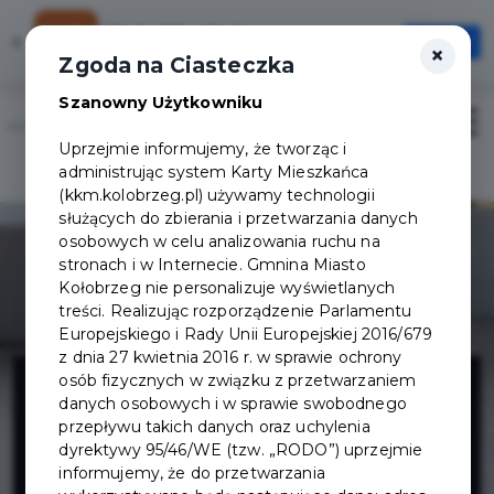
Karta Mieszkańca
×
Otwórz
×
Szybciej, wygodniej, zawsze pod ręką
Zgoda na Ciasteczka
Szanowny Użytkowniku
Otwór
Uprzejmie informujemy, że tworząc i
Logowanie/Rejestracja
administrując system Karty Mieszkańca
(kkm.kolobrzeg.pl) używamy technologii
służących do zbierania i przetwarzania danych
osobowych w celu analizowania ruchu na
stronach i w Internecie. Gmnina Miasto
Kołobrzeg nie personalizuje wyświetlanych
treści. Realizując rozporządzenie Parlamentu
Europejskiego i Rady Unii Europejskiej 2016/679
z dnia 27 kwietnia 2016 r. w sprawie ochrony
FIRMA
osób fizycznych w związku z przetwarzaniem
danych osobowych i w sprawie swobodnego
przepływu takich danych oraz uchylenia
HANDLOWO
dyrektywy 95/46/WE (tzw. „RODO”) uprzejmie
informujemy, że do przetwarzania