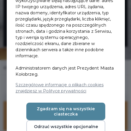
USŁUGOWA
wykorzystywane będą następujące dane: adres
IP twojego urządzenia, adres URL żądania,
nazwa domeny, identyfikator urządzenia, typ
RAFAŁ
przeglądarki, język przeglądarki, liczba kliknięć,
ilość czasu spędzonego na poszczególnych
stronach, data i godzina korzystania z Serwisu,
AMIEŁAWSKI
typ i wersja systemu operacyjnego,
rozdzielczość ekranu, dane zbierane w
dziennikach serwera a także inne podobne
informacje.
Home
Oferty
FIRMA HANDLOWO USŁUGOWA RAFAŁ AMIEŁAWSKI
Administratorem danych jest Prezydent Miasta
Kołobrzeg.
Szczegółowe informacje o plikach cookies
znajdziesz w Polityce prywatności
25%
Zgadzam się na wszystkie
ciasteczka
ZNIŻKI
Odrzuć wszystkie opcjonalne