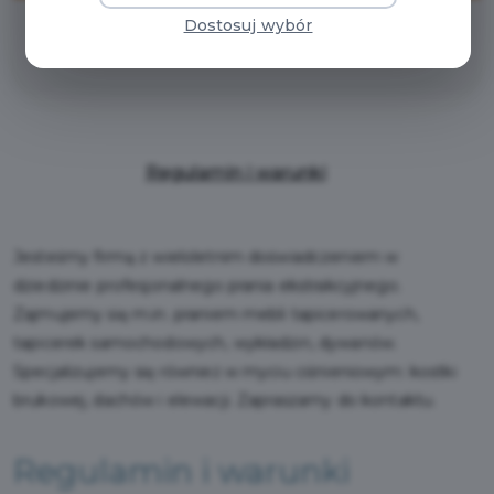
Dostosuj wybór
zniżka 25%
Regulamin i warunki
Jesteśmy firmą z wieloletnim doświadczeniem w
dziedzinie profesjonalnego prania ekstrakcyjnego.
Zajmujemy się m.in. praniem mebli tapicerowanych,
tapicerek samochodowych, wykładzin, dywanów.
Specjalizujemy się również w myciu ciśnieniowym: kostki
brukowej, dachów i elewacji. Zapraszamy do kontaktu.
Regulamin i warunki