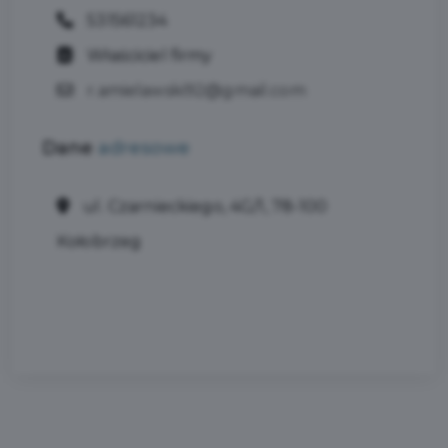
531561234
Właściciel firmy
r.amielawski92@gmail.com
Dane
adresowe
ul. Czarnieckiego, 4G/1, 78-100
Kołobrzeg