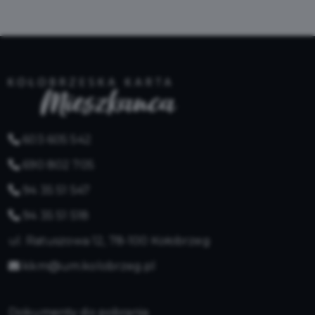
603 605 542
690 802 705
94 35 51 547
94 35 51 518
ul. Ratuszowa 12, 78-100 Kołobrzeg
kkm@um.kolobrzeg.pl
Dokumenty do pobrania