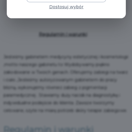
zniżka 10%
Dostosuj wybór
Regulamin i warunki
Jesteśmy gabinetem medycyny estetycznej i kosmetologii
,motto naszego gabinetu to Wydobywamy piękno
zakodowane w Twoich genach. Oferujemy zabiegi na twarz
i ciało ,Jesteśmy autoryzowanym gabinetem do pracy
blizną, wykonujemy również zabieg z pigmentacji
paramedycznej . Stawiamy duży nacisk na diagnostykę i
indywidualne podejście do klienta. Zawsze tworzymy
celowane, szyte na miarę potrzeb skóry terapie zabiegowe.
Regulamin i warunki