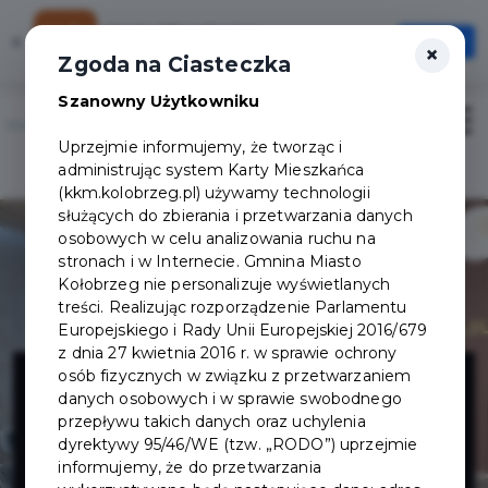
Karta Mieszkańca
×
Otwórz
×
Szybciej, wygodniej, zawsze pod ręką
Zgoda na Ciasteczka
Szanowny Użytkowniku
Otwór
Uprzejmie informujemy, że tworząc i
Logowanie/Rejestracja
administrując system Karty Mieszkańca
(kkm.kolobrzeg.pl) używamy technologii
służących do zbierania i przetwarzania danych
osobowych w celu analizowania ruchu na
stronach i w Internecie. Gmnina Miasto
Kołobrzeg nie personalizuje wyświetlanych
treści. Realizując rozporządzenie Parlamentu
Europejskiego i Rady Unii Europejskiej 2016/679
z dnia 27 kwietnia 2016 r. w sprawie ochrony
GENOBEAUTY
osób fizycznych w związku z przetwarzaniem
danych osobowych i w sprawie swobodnego
przepływu takich danych oraz uchylenia
ALEKSANDRA
dyrektywy 95/46/WE (tzw. „RODO”) uprzejmie
informujemy, że do przetwarzania