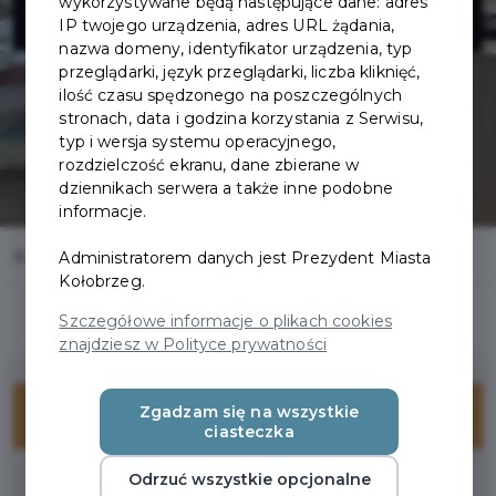
SOMINKA
wykorzystywane będą następujące dane: adres
IP twojego urządzenia, adres URL żądania,
nazwa domeny, identyfikator urządzenia, typ
przeglądarki, język przeglądarki, liczba kliknięć,
ilość czasu spędzonego na poszczególnych
stronach, data i godzina korzystania z Serwisu,
typ i wersja systemu operacyjnego,
rozdzielczość ekranu, dane zbierane w
dziennikach serwera a także inne podobne
informacje.
Home
Oferty
GENOBEAUTY ALEKSANDRA SOMINKA
Administratorem danych jest Prezydent Miasta
Kołobrzeg.
Szczegółowe informacje o plikach cookies
znajdziesz w Polityce prywatności
Zgadzam się na wszystkie
ZNIŻKI
ciasteczka
Odrzuć wszystkie opcjonalne