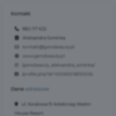
Kontakt
882 117 632
Aleksandra Sominka
kontakt@genobeauty.pl
www.genobeauty.pl
/genobeauty_aleksandra_sominka/
/profile.php?id=100063038150036
Dane
adresowe
ul. Koralowa 15 Kołobrzeg Westin
House Resort