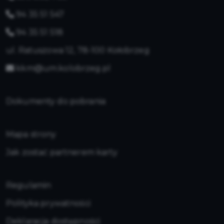
94 35 51 547
94 35 51 518
ul. Ratuszowa 12, 78-100 Kołobrzeg
kkm@um.kolobrzeg.pl
Dokumenty do pobrania
Mapa strony
Jak zostać partnerem karty
Regulamin
Polityka prywatności
Deklaracja dostępności