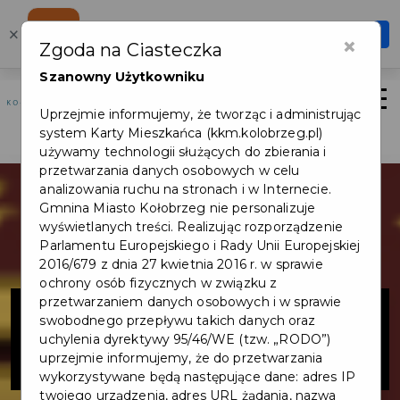
Karta Mieszkańca
×
Otwórz
×
Zgoda na Ciasteczka
Szybciej, wygodniej, zawsze pod ręką
Szanowny Użytkowniku
Otwór
Uprzejmie informujemy, że tworząc i administrując
Logowanie/Rejestracja
system Karty Mieszkańca (kkm.kolobrzeg.pl)
używamy technologii służących do zbierania i
przetwarzania danych osobowych w celu
analizowania ruchu na stronach i w Internecie.
Gmnina Miasto Kołobrzeg nie personalizuje
wyświetlanych treści. Realizując rozporządzenie
Parlamentu Europejskiego i Rady Unii Europejskiej
2016/679 z dnia 27 kwietnia 2016 r. w sprawie
ochrony osób fizycznych w związku z
GROTA SOLNA
przetwarzaniem danych osobowych i w sprawie
swobodnego przepływu takich danych oraz
uchylenia dyrektywy 95/46/WE (tzw. „RODO”)
SELEN
uprzejmie informujemy, że do przetwarzania
wykorzystywane będą następujące dane: adres IP
twojego urządzenia, adres URL żądania, nazwa