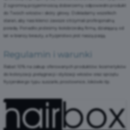
Z ogromną przyjemnością dobierzemy odpowiedni produkt
do Twoich włosów i skóry głowy. Dokładamy wszelkich
starań, aby nasi klienci zawsze otrzymali profesjonalną
poradę. Ponadto jesteśmy kołobrzeską firmą, działającą od
lat w branży beauty, a fryzjerstwo jest naszą pasją.
Regulamin i warunki
Rabat 10% na zakup oferowanych produktów: kosmetyków
do koloryzacji ,pielęgnacji i stylizacji włosów oraz sprzętu
fryzjerskiego typu suszarki, prostownice, lokówki itp.