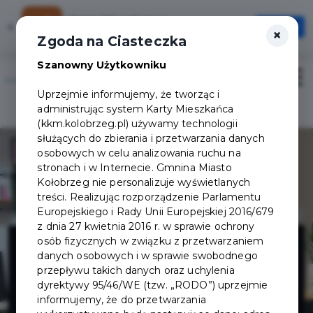
Karta Mieszkańca
×
Otwórz
×
Szybciej, wygodniej, zawsze pod ręką
Zgoda na Ciasteczka
Szanowny Użytkowniku
Otwór
Uprzejmie informujemy, że tworząc i
Logowanie/Rejestracja
administrując system Karty Mieszkańca
(kkm.kolobrzeg.pl) używamy technologii
służących do zbierania i przetwarzania danych
osobowych w celu analizowania ruchu na
stronach i w Internecie. Gmnina Miasto
Kołobrzeg nie personalizuje wyświetlanych
treści. Realizując rozporządzenie Parlamentu
Europejskiego i Rady Unii Europejskiej 2016/679
z dnia 27 kwietnia 2016 r. w sprawie ochrony
HAIRBOX -
osób fizycznych w związku z przetwarzaniem
danych osobowych i w sprawie swobodnego
przepływu takich danych oraz uchylenia
SKLEP I
dyrektywy 95/46/WE (tzw. „RODO”) uprzejmie
informujemy, że do przetwarzania