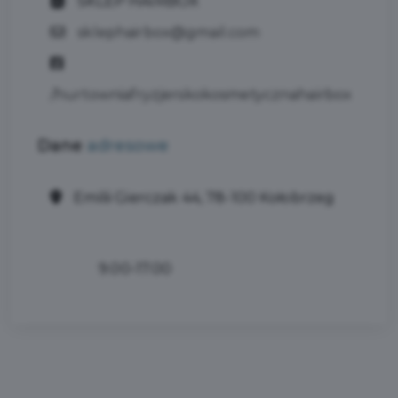
SKLEP HAIRBOX
sklephairbox@gmail.com
/hurtowniafryzjerskokosmetycznahairbox
Dane
adresowe
Emilii Gierczak 44, 78-100 Kołobrzeg
9.00-17.00