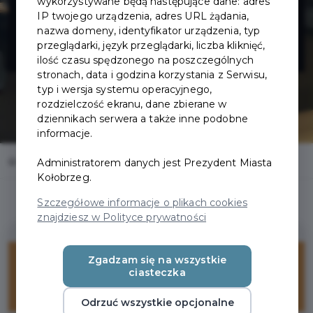
HURTOWNIA
wykorzystywane będą następujące dane: adres
IP twojego urządzenia, adres URL żądania,
nazwa domeny, identyfikator urządzenia, typ
FRYZJERSKA
przeglądarki, język przeglądarki, liczba kliknięć,
ilość czasu spędzonego na poszczególnych
stronach, data i godzina korzystania z Serwisu,
typ i wersja systemu operacyjnego,
rozdzielczość ekranu, dane zbierane w
dziennikach serwera a także inne podobne
informacje.
Home
Oferty
HAIRBOX - SKLEP I HURTOWNIA FRYZJERSKA
Administratorem danych jest Prezydent Miasta
Kołobrzeg.
Szczegółowe informacje o plikach cookies
znajdziesz w Polityce prywatności
10%
Zgadzam się na wszystkie
ciasteczka
ZNIŻKI
Odrzuć wszystkie opcjonalne