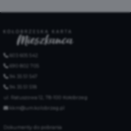
603 605 542
690 802 705
94 35 51 547
94 35 51 518
ul. Ratuszowa 12, 78-100 Kołobrzeg
kkm@um.kolobrzeg.pl
Dokumenty do pobrania