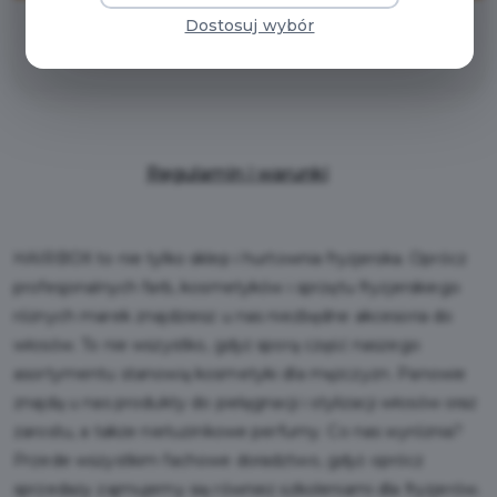
Dostosuj wybór
zniżka 10%
Regulamin i warunki
HAIRBOX to nie tylko sklep i hurtownia fryzjerska. Oprócz
profesjonalnych farb, kosmetyków i sprzętu fryzjerskiego
różnych marek znajdziesz u nas niezbędne akcesoria do
włosów. To nie wszystko, gdyż sporą część naszego
asortymentu stanowią kosmetyki dla mężczyzn. Panowie
znajdą u nas produkty do pielęgnacji i stylizacji włosów oraz
zarostu, a także nietuzinkowe perfumy. Co nas wyróżnia?
Przede wszystkim fachowe doradztwo, gdyż oprócz
sprzedaży zajmujemy się również szkoleniami dla fryzjerów.