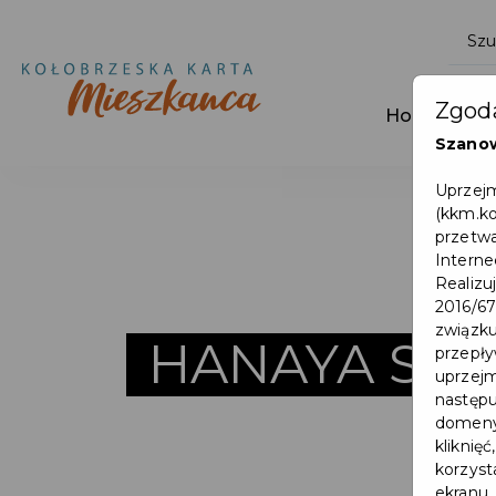
Zgoda
Home
A
Szano
Uprzejm
(kkm.ko
przetwa
Interne
Realizu
2016/67
związk
HANAYA SUS
przepły
uprzejm
następu
domeny,
kliknię
korzyst
ekranu,