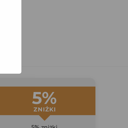
5%
ZNIŻKI
5% zniżki