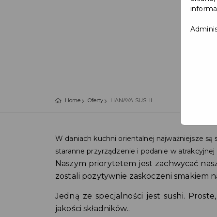
informa
Adminis
Home
Oferty
HANAYA SUSHI
W daniach kuchni orientalnej najważniejsze są 
staranne przyrządzenie i podanie w atrakcyjnej 
Naszym priorytetem jest zachwycać naszy
zostali pozytywnie zaskoczeni smakiem n
Jedną ze specjalności jest sushi. Proste
jakości składników..