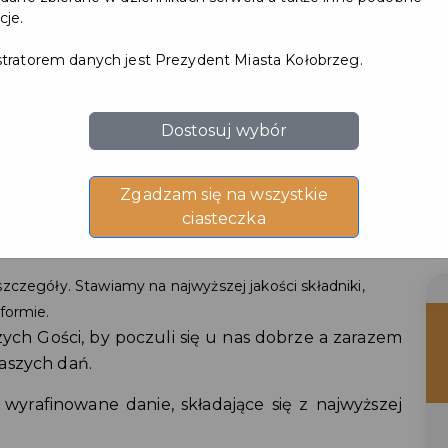
cje.
tratorem danych jest Prezydent Miasta Kołobrzeg.
Dostosuj wybór
Zgadzam się na wszystkie
ciasteczka
szczegóły. Stawiamy na najwyższej jakości składniki,
formie.
ch Gości, by poczuli się u nas dobrze a zarazem
aszych dań.
, wyrafinowane danie, składające się z najwyższej