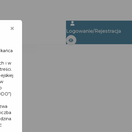
×
kumenty
Logowanie/Rejestracja
zkańca
ch i w
reści.
ejskiej
 w
o
ODO”)
azwa
liczba
odzina
ć