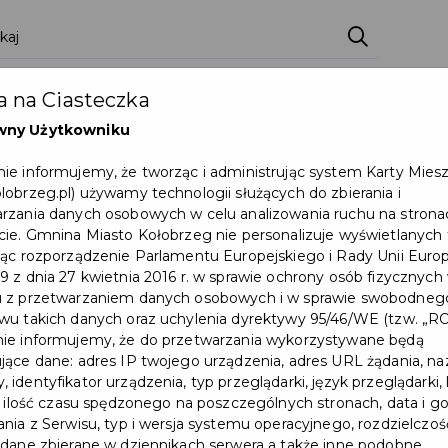
 na Ciasteczka
ktualności
Partnerzy
Zostań Partnerem
Do
wny Użytkowniku
ie informujemy, że tworząc i administrując system Karty Mies
lobrzeg.pl) używamy technologii służących do zbierania i
rzania danych osobowych w celu analizowania ruchu na strona
cie. Gmnina Miasto Kołobrzeg nie personalizuje wyświetlanych t
jąc rozporządzenie Parlamentu Europejskiego i Rady Unii Europ
9 z dnia 27 kwietnia 2016 r. w sprawie ochrony osób fizycznych
u z przetwarzaniem danych osobowych i w sprawie swobodneg
HI
wu takich danych oraz uchylenia dyrektywy 95/46/WE (tzw. „R
ie informujemy, że do przetwarzania wykorzystywane będą
jące dane: adres IP twojego urządzenia, adres URL żądania, n
 identyfikator urządzenia, typ przeglądarki, język przeglądarki, 
ć, ilość czasu spędzonego na poszczególnych stronach, data i g
ania z Serwisu, typ i wersja systemu operacyjnego, rozdzielczoś
 dane zbierane w dziennikach serwera a także inne podobne