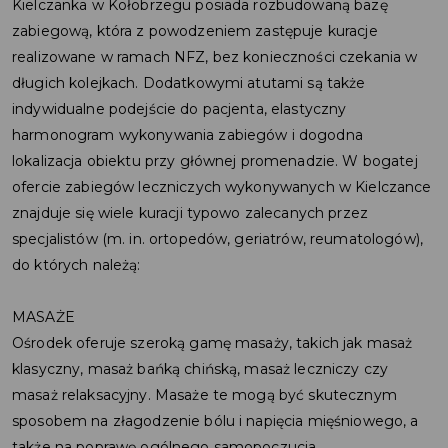
Kielczanka w Kołobrzegu posiada rozbudowaną bazę
zabiegową, która z powodzeniem zastępuje kuracje
realizowane w ramach NFZ, bez konieczności czekania w
długich kolejkach. Dodatkowymi atutami są także
indywidualne podejście do pacjenta, elastyczny
harmonogram wykonywania zabiegów i dogodna
lokalizacja obiektu przy głównej promenadzie. W bogatej
ofercie zabiegów leczniczych wykonywanych w Kielczance
znajduje się wiele kuracji typowo zalecanych przez
specjalistów (m. in. ortopedów, geriatrów, reumatologów),
do których należą:
MASAŻE
Ośrodek oferuje szeroką gamę masaży, takich jak masaż
klasyczny, masaż bańką chińską, masaż leczniczy czy
masaż relaksacyjny. Masaże te mogą być skutecznym
sposobem na złagodzenie bólu i napięcia mięśniowego, a
także na poprawę ogólnego samopoczucia.