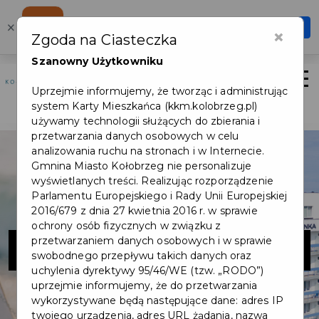
Karta Mieszkańca
×
Otwórz
×
Zgoda na Ciasteczka
Szybciej, wygodniej, zawsze pod ręką
Szanowny Użytkowniku
Otwór
Uprzejmie informujemy, że tworząc i administrując
Logowanie/Rejestracja
system Karty Mieszkańca (kkm.kolobrzeg.pl)
używamy technologii służących do zbierania i
przetwarzania danych osobowych w celu
analizowania ruchu na stronach i w Internecie.
Gmnina Miasto Kołobrzeg nie personalizuje
wyświetlanych treści. Realizując rozporządzenie
Parlamentu Europejskiego i Rady Unii Europejskiej
2016/679 z dnia 27 kwietnia 2016 r. w sprawie
ochrony osób fizycznych w związku z
KIELCZANKA
przetwarzaniem danych osobowych i w sprawie
swobodnego przepływu takich danych oraz
uchylenia dyrektywy 95/46/WE (tzw. „RODO”)
uprzejmie informujemy, że do przetwarzania
wykorzystywane będą następujące dane: adres IP
twojego urządzenia, adres URL żądania, nazwa