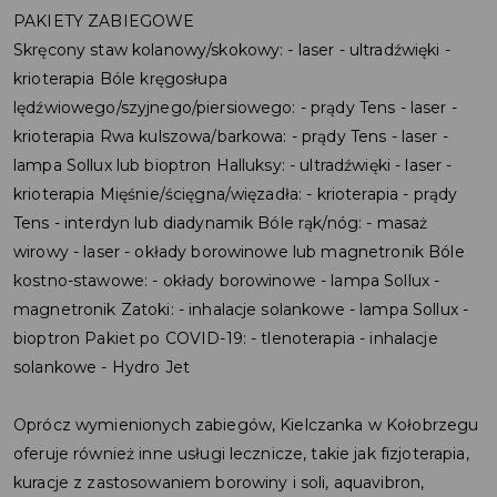
PAKIETY ZABIEGOWE
Skręcony staw kolanowy/skokowy: - laser - ultradźwięki -
krioterapia Bóle kręgosłupa
lędźwiowego/szyjnego/piersiowego: - prądy Tens - laser -
krioterapia Rwa kulszowa/barkowa: - prądy Tens - laser -
lampa Sollux lub bioptron Halluksy: - ultradźwięki - laser -
krioterapia Mięśnie/ścięgna/więzadła: - krioterapia - prądy
Tens - interdyn lub diadynamik Bóle rąk/nóg: - masaż
wirowy - laser - okłady borowinowe lub magnetronik Bóle
kostno-stawowe: - okłady borowinowe - lampa Sollux -
magnetronik Zatoki: - inhalacje solankowe - lampa Sollux -
bioptron Pakiet po COVID-19: - tlenoterapia - inhalacje
solankowe - Hydro Jet
Oprócz wymienionych zabiegów, Kielczanka w Kołobrzegu
oferuje również inne usługi lecznicze, takie jak fizjoterapia,
kuracje z zastosowaniem borowiny i soli, aquavibron,