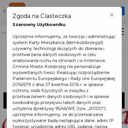
Karta Mieszkańca
×
Otwórz
×
Zgoda na Ciasteczka
Szybciej, wygodniej, zawsze pod ręką
Szanowny Użytkowniku
Otwór
Uprzejmie informujemy, że tworząc i administrując
Logowanie/Rejestracja
system Karty Mieszkańca (kkm.kolobrzeg.pl)
używamy technologii służących do zbierania i
przetwarzania danych osobowych w celu
analizowania ruchu na stronach i w Internecie.
Gmnina Miasto Kołobrzeg nie personalizuje
wyświetlanych treści. Realizując rozporządzenie
Parlamentu Europejskiego i Rady Unii Europejskiej
2016/679 z dnia 27 kwietnia 2016 r. w sprawie
ochrony osób fizycznych w związku z
LA MAISON
przetwarzaniem danych osobowych i w sprawie
swobodnego przepływu takich danych oraz
uchylenia dyrektywy 95/46/WE (tzw. „RODO”)
uprzejmie informujemy, że do przetwarzania
wykorzystywane będą następujące dane: adres IP
twojego urządzenia, adres URL żądania, nazwa