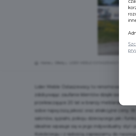
cza
kor
roz
inn
Adm
Szc
pry
Home
Oferty
LIDER MEBLE OSTASZEWSCY
Lider Meble Ostaszewscy to renomowana firma, 
zdobywając zaufanie klientów dzięki swojej pas
przekraczające 20 lat w branży meblarskiej, u
sobie najwyższą jakość oraz atrakcyjne ceny. 
salonów, sypialni, pokoju dziecięcego jak i funk
idealnie wpasuje się w jego indywidualny styl 
Kołobrzegu i z radością zapraszamy do naszeg