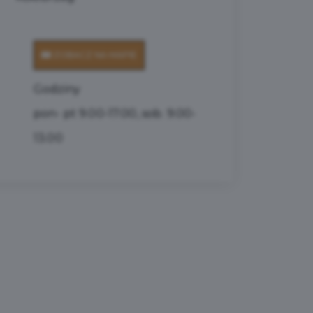
ZOBACZ NA MAPIE
Godziny
pon- pt 9.00-17.00, sob. 9.00-
13.00