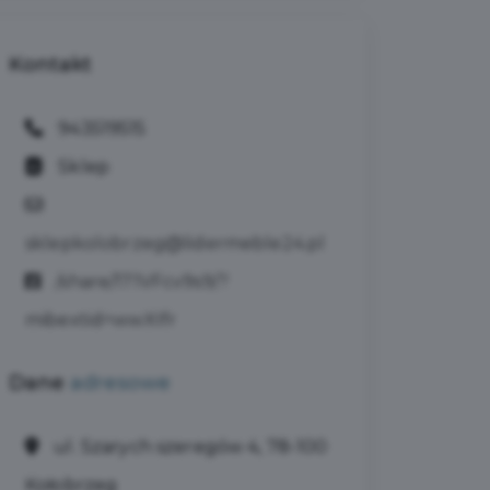
Kontakt
943519515
Sklep
sklepkolobrzeg@lidermeble24.pl
/share/171VFcv9s9/?
mibextid=wwXIfr
Dane
adresowe
ul. Szarych szeregów 4, 78-100
Kołobrzeg