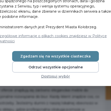
su spędzonego na poszczególnych stronach, data i godzina
zystania z Serwisu, typ i wersja systemu operacyjnego,
dzielczość ekranu, dane zbierane w dziennikach serwera a takż
e podobne informacje.
inistratorem danych jest Prezydent Miasta Kołobrzeg.
zegółowe informacje o plikach cookies znajdziesz w Polityce
watności
Zgadzam się na wszystkie ciasteczka
Odrzuć wszystkie opcjonalne
która od ponad 15 lat działa na rynku kołobrzeskim,
Dostosuj wybór
ji do mebli i dodatków. Nasze wieloletnie doświadczenie,
możliwia nam staranny dobór produktów, które łączą w
W ofercie znajdują się zarówno eleganckie meble do
cjonalne rozwiązania do biur. Każdy klient znajdzie coś, co
i potrzeby. Jesteśmy dumni z naszej lokalnej obecności w
o sklepu, gdzie profesjonalna obsługa pomoże w