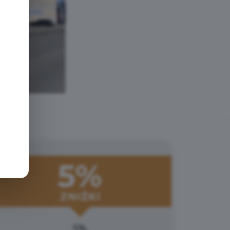
e
5%
ZNIŻKI
5%