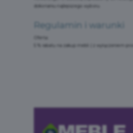
dokonaniu najlepszego wyboru.
Regulamin i warunki
Oferta:
5 % rabatu na zakup mebli ( z wyłączeniem pr