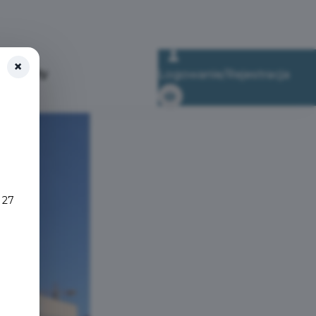
×
kumenty
Logowanie/Rejestracja
 27