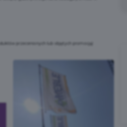
oduktów przecenionych lub objętych promocją)