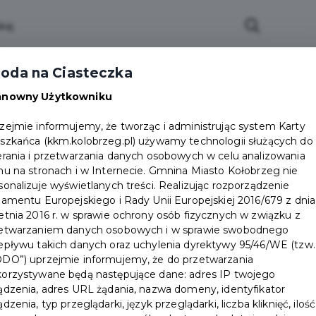
oda na Ciasteczka
ktualności
Partnerzy
Zostań Partnerem
Do
anowny Użytkowniku
zejmie informujemy, że tworząc i administrując system Karty
szkańca (kkm.kolobrzeg.pl) używamy technologii służących do
erania i przetwarzania danych osobowych w celu analizowania
hu na stronach i w Internecie. Gmnina Miasto Kołobrzeg nie
sonalizuje wyświetlanych treści. Realizując rozporządzenie
lamentu Europejskiego i Rady Unii Europejskiej 2016/679 z dnia
etnia 2016 r. w sprawie ochrony osób fizycznych w związku z
E
etwarzaniem danych osobowych i w sprawie swobodnego
epływu takich danych oraz uchylenia dyrektywy 95/46/WE (tzw.
CY
DO”) uprzejmie informujemy, że do przetwarzania
orzystywane będą następujące dane: adres IP twojego
ądzenia, adres URL żądania, nazwa domeny, identyfikator
ądzenia, typ przeglądarki, język przeglądarki, liczba kliknięć, ilość