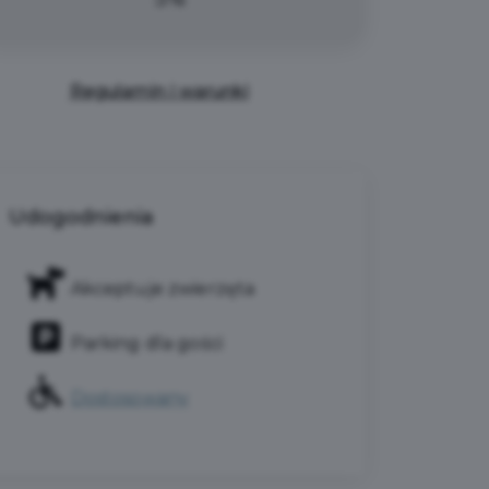
Regulamin i warunki
Udogodnienia
Akceptuje zwierzęta
Parking dla gości
Dostosowany