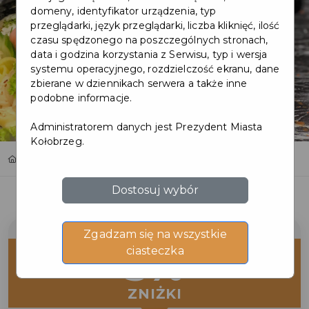
domeny, identyfikator urządzenia, typ
przeglądarki, język przeglądarki, liczba kliknięć, ilość
czasu spędzonego na poszczególnych stronach,
data i godzina korzystania z Serwisu, typ i wersja
systemu operacyjnego, rozdzielczość ekranu, dane
zbierane w dziennikach serwera a także inne
podobne informacje.
Administratorem danych jest Prezydent Miasta
Kołobrzeg.
Home
Oferty
MASAMI SUSHI
Dostosuj wybór
Zgadzam się na wszystkie
5%
ciasteczka
ZNIŻKI