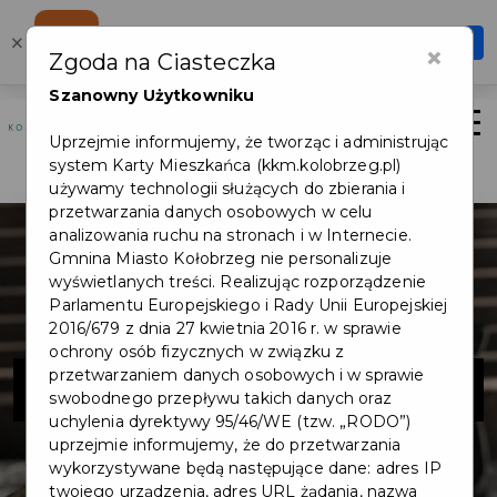
Karta Mieszkańca
×
Otwórz
×
Zgoda na Ciasteczka
Szybciej, wygodniej, zawsze pod ręką
Szanowny Użytkowniku
Otwór
Uprzejmie informujemy, że tworząc i administrując
Logowanie/Rejestracja
system Karty Mieszkańca (kkm.kolobrzeg.pl)
używamy technologii służących do zbierania i
przetwarzania danych osobowych w celu
analizowania ruchu na stronach i w Internecie.
Gmnina Miasto Kołobrzeg nie personalizuje
wyświetlanych treści. Realizując rozporządzenie
Parlamentu Europejskiego i Rady Unii Europejskiej
2016/679 z dnia 27 kwietnia 2016 r. w sprawie
ochrony osób fizycznych w związku z
MASAMI SUSHI
przetwarzaniem danych osobowych i w sprawie
swobodnego przepływu takich danych oraz
uchylenia dyrektywy 95/46/WE (tzw. „RODO”)
uprzejmie informujemy, że do przetwarzania
wykorzystywane będą następujące dane: adres IP
twojego urządzenia, adres URL żądania, nazwa