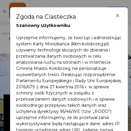
Karta Mieszkańca
×
Otwórz
×
Szybciej, wygodniej, zawsze pod ręką
Zgoda na Ciasteczka
Szanowny Użytkowniku
Otwór
Uprzejmie informujemy, że tworząc i administrując
Logowanie/Rejestracja
system Karty Mieszkańca (kkm.kolobrzeg.pl)
używamy technologii służących do zbierania i
przetwarzania danych osobowych w celu
analizowania ruchu na stronach i w Internecie.
Gmnina Miasto Kołobrzeg nie personalizuje
wyświetlanych treści. Realizując rozporządzenie
Parlamentu Europejskiego i Rady Unii Europejskiej
2016/679 z dnia 27 kwietnia 2016 r. w sprawie
ochrony osób fizycznych w związku z
OŚRODEK
przetwarzaniem danych osobowych i w sprawie
swobodnego przepływu takich danych oraz
uchylenia dyrektywy 95/46/WE (tzw. „RODO”)
SANATORYJNO
uprzejmie informujemy, że do przetwarzania
wykorzystywane będą następujące dane: adres IP
twojego urządzenia, adres URL żądania, nazwa