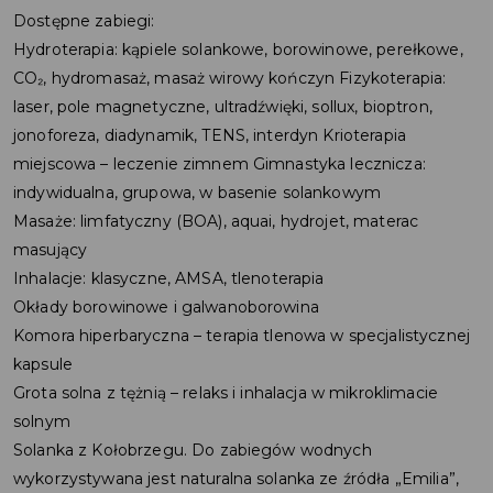
Dostępne zabiegi:
Hydroterapia: kąpiele solankowe, borowinowe, perełkowe,
CO₂, hydromasaż, masaż wirowy kończyn Fizykoterapia:
laser, pole magnetyczne, ultradźwięki, sollux, bioptron,
jonoforeza, diadynamik, TENS, interdyn Krioterapia
miejscowa – leczenie zimnem Gimnastyka lecznicza:
indywidualna, grupowa, w basenie solankowym
Masaże: limfatyczny (BOA), aquai, hydrojet, materac
masujący
Inhalacje: klasyczne, AMSA, tlenoterapia
Okłady borowinowe i galwanoborowina
Komora hiperbaryczna – terapia tlenowa w specjalistycznej
kapsule
Grota solna z tężnią – relaks i inhalacja w mikroklimacie
solnym
Solanka z Kołobrzegu. Do zabiegów wodnych
wykorzystywana jest naturalna solanka ze źródła „Emilia”,