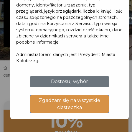
-
domeny, identyfikator urządzenia, typ
przeglądarki, język przeglądarki, liczba kliknięć, ilość
WYPOCZYNKOW
czasu spędzonego na poszczególnych stronach,
data i godzina korzystania z Serwisu, typ i wersja
systemu operacyjnego, rozdzielczość ekranu, dane
POSEJDON
zbierane w dziennikach serwera a także inne
podobne informacje.
Administratorem danych jest Prezydent Miasta
Kołobrzeg.
Home
Oferty
OŚRODEK SANATORYJNO - WYPOCZYNKOWY POSEJDON
Dostosuj wybór
Zgadzam się na wszystkie
ciasteczka
10%