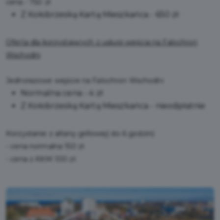
cena - 750 zł
Z Kołobrzeską Kartą Mieszkańca - 650 zł
Oferta dla korzystających z usługi wejścia na Falochron
Wschodni
Jednorazowe wejście na Falochron Wschodni
Normalna cena - 4 zł
Z Kołobrzeską Kartą Mieszkańca - nieodpłatnie
Korzystanie z altany grillowej( do 6 godzin)
- cena normalna 150 zł
- cena z KKM 100 zł