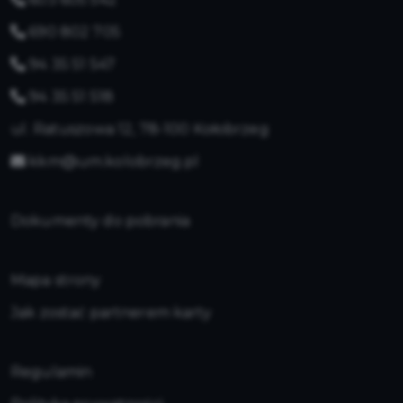
690 802 705
94 35 51 547
94 35 51 518
ul. Ratuszowa 12, 78-100 Kołobrzeg
kkm@um.kolobrzeg.pl
Dokumenty do pobrania
Mapa strony
Jak zostać partnerem karty
Regulamin