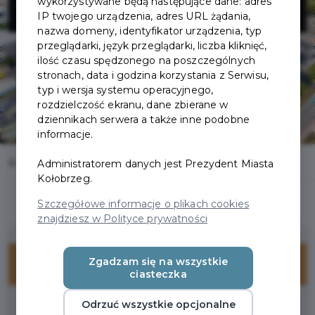
MORSKIEGO
wykorzystywane będą następujące dane: adres
IP twojego urządzenia, adres URL żądania,
nazwa domeny, identyfikator urządzenia, typ
przeglądarki, język przeglądarki, liczba kliknięć,
ilość czasu spędzonego na poszczególnych
stronach, data i godzina korzystania z Serwisu,
typ i wersja systemu operacyjnego,
rozdzielczość ekranu, dane zbierane w
dziennikach serwera a także inne podobne
informacje.
Home
Oferty
ZARZĄD PORTU MORSKIEGO
Administratorem danych jest Prezydent Miasta
Kołobrzeg.
Szczegółowe informacje o plikach cookies
znajdziesz w Polityce prywatności
Zgadzam się na wszystkie
ZNIŻKI
ciasteczka
Odrzuć wszystkie opcjonalne