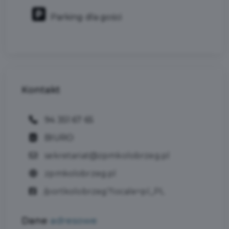
Parking dla gości
Kontakt
94 351 67 65
BIURO
sekretariat@zpmkolobrzeg.pl
zpmkolobrzeg.pl
/portkolobrzeg?locale=pl_PL
Dane
adresowe