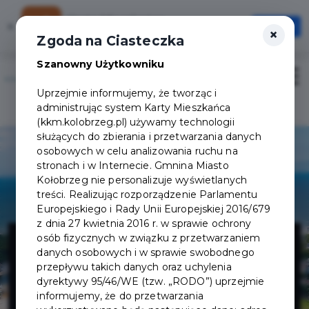
Karta Mieszkańca
×
Otwórz
×
Szybciej, wygodniej, zawsze pod ręką
Zgoda na Ciasteczka
Szanowny Użytkowniku
Otwór
Uprzejmie informujemy, że tworząc i
Logowanie/Rejestracja
administrując system Karty Mieszkańca
(kkm.kolobrzeg.pl) używamy technologii
służących do zbierania i przetwarzania danych
osobowych w celu analizowania ruchu na
stronach i w Internecie. Gmnina Miasto
Kołobrzeg nie personalizuje wyświetlanych
treści. Realizując rozporządzenie Parlamentu
Europejskiego i Rady Unii Europejskiej 2016/679
z dnia 27 kwietnia 2016 r. w sprawie ochrony
ZARZĄD
osób fizycznych w związku z przetwarzaniem
danych osobowych i w sprawie swobodnego
przepływu takich danych oraz uchylenia
PORTU
dyrektywy 95/46/WE (tzw. „RODO”) uprzejmie
informujemy, że do przetwarzania