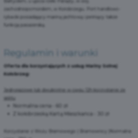
Bałtyckim, u ujścia rzeki Parsęty, w woj.
zachodniopomorskim, w Kołobrzegu. Port handlowo-
rybacki posiadający marinę jachtową i pełniący także
funkcję pasażerską.
Regulamin i warunki
Oferta dla korzystających z usług Mariny Solnej
Kołobrzeg:
Jednorazowe lub dwukrotne w ciągu 12h korzystanie ze
splitu
Normalna cena - 60 zł
Z kołobrzeską Kartą Mieszkańca - 30 zł
Korzystanie z Wozu Bramowego ( Bramownicy )Normalna