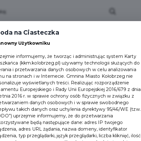
oda na Ciasteczka
ktualności
Partnerzy
Zostań Partnerem
Do
anowny Użytkowniku
zejmie informujemy, że tworząc i administrując system Karty
szkańca (kkm.kolobrzeg.pl) używamy technologii służących do
erania i przetwarzania danych osobowych w celu analizowania
hu na stronach i w Internecie. Gmnina Miasto Kołobrzeg nie
sonalizuje wyświetlanych treści. Realizując rozporządzenie
Partnerzy i zniżki
lamentu Europejskiego i Rady Unii Europejskiej 2016/679 z dnia
etnia 2016 r. w sprawie ochrony osób fizycznych w związku z
etwarzaniem danych osobowych i w sprawie swobodnego
Dzięki Karcie Kołobrzeskiej od 1 lipca 2019
epływu takich danych oraz uchylenia dyrektywy 95/46/WE (tzw.
r. będzie można korzystać z szeregu
DO”) uprzejmie informujemy, że do przetwarzania
zniżek. Z Kartą zarówno dorośli, jak i dzieci
orzystywane będą następujące dane: adres IP twojego
zapłacą mniej. Zasady działania programu
ądzenia, adres URL żądania, nazwa domeny, identyfikator
ądzenia, typ przeglądarki, język przeglądarki, liczba kliknięć, ilość
Kołobrzeska Karta Mieszkańca są