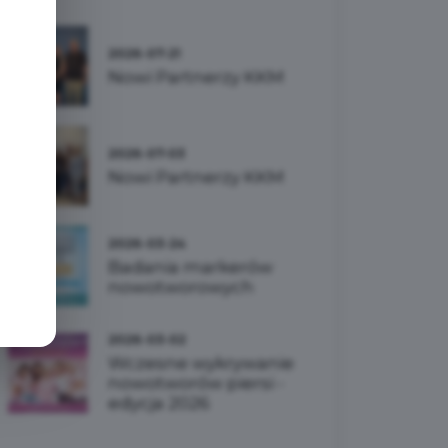
e
2026-07-21
Nowi Partnerzy KKM
2026-07-03
Nowi Partnerzy KKM
2026-03-24
Badania markerów
nowotworowych
2026-03-02
Wczesne wykrywanie
nowotworów piersi -
edycja 2026