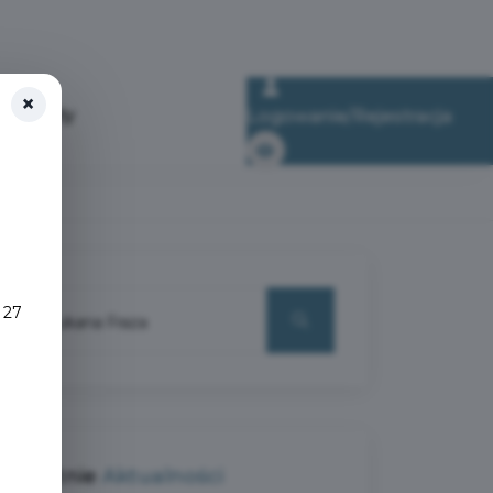
×
kumenty
Logowanie/Rejestracja
 27
Ostatnie
Aktualności