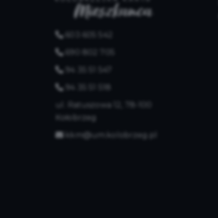
603 605 542
690 802 705
94 35 51 547
94 35 51 518
ul. Ratuszowa 12, 78-100
Kołobrzeg
kkm@um.kolobrzeg.pl