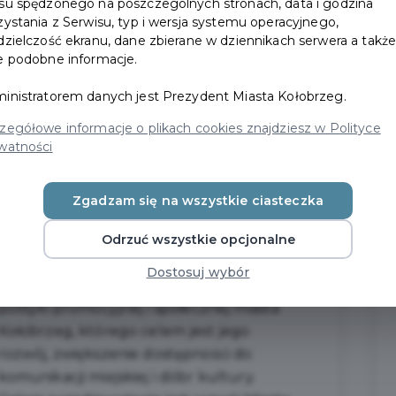
su spędzonego na poszczególnych stronach, data i godzina
przejrzyste i proste, a oferta będzie na
zystania z Serwisu, typ i wersja systemu operacyjnego,
bieżąco rozszerzana o kolejne przywileje...
dzielczość ekranu, dane zbierane w dziennikach serwera a takż
e podobne informacje.
CZYTAJ WIĘCEJ
inistratorem danych jest Prezydent Miasta Kołobrzeg.
zegółowe informacje o plikach cookies znajdziesz w Polityce
watności
Zgadzam się na wszystkie ciasteczka
O programie
Odrzuć wszystkie opcjonalne
Dostosuj wybór
Kołobrzeska Karta Mieszkańca to element
polityki promocyjnej i społecznej miasta
Kołobrzeg, którego celem jest jego
rozwój, zwiększenie dostępności do
komunikacji miejskiej i dóbr kultury.