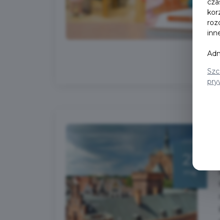
cza
kor
roz
inn
Adm
Szc
pry
21
maj