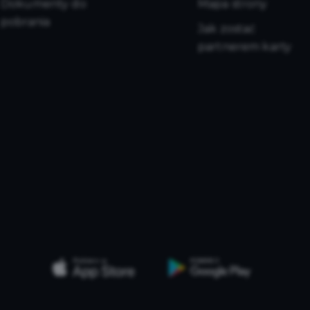
Dokumenty do
Mapa strony
pobrania
Jak zostać
partnerem karty