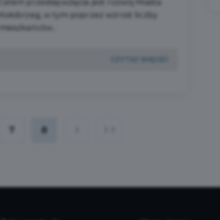
Celem przedsięwzięcia jest rozwój Miasta
Kołobrzeg, w tym poprzez wzrost liczby
mieszkańców...
CZYTAJ WIĘCEJ
7
8